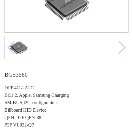
BGS3580
DFP 4C /2A2C
BC1.2, Apple, Samsung Charging
SM-BUS,I2C configuration
Billboard HID Device
QFN-100/ QFN-88
P2P VL822-Q7